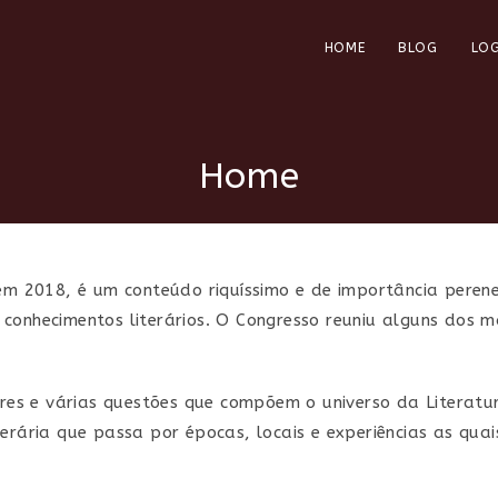
HOME
BLOG
LOG
Home
 em 2018, é um conteúdo riquíssimo e de importância pere
nhecimentos literários. O Congresso reuniu alguns dos mai
ores e várias questões que compõem o universo da Literatu
erária que passa por épocas, locais e experiências as qua