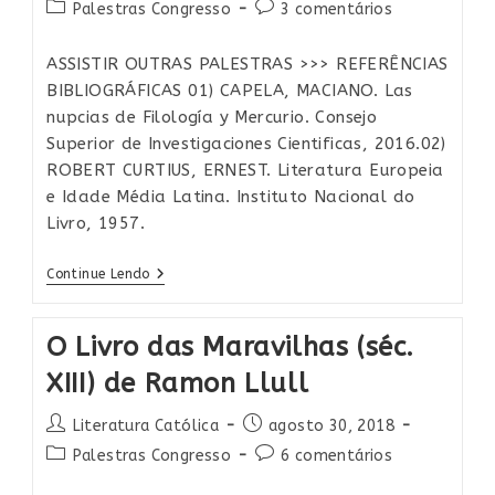
do
publicado:
Vida
Categoria
Comentários
Palestras Congresso
3 comentários
De
post:
do
do
Oração
post:
post:
ASSISTIR OUTRAS PALESTRAS >>> REFERÊNCIAS
BIBLIOGRÁFICAS 01) CAPELA, MACIANO. Las
nupcias de Filología y Mercurio. Consejo
Superior de Investigaciones Cientificas, 2016.02)
ROBERT CURTIUS, ERNEST. Literatura Europeia
e Idade Média Latina. Instituto Nacional do
Livro, 1957.
Idade
Continue Lendo
Média
Latina​
O Livro das Maravilhas (séc.
XIII) de Ramon Llull
Autor
Post
Literatura Católica
agosto 30, 2018
do
publicado:
Categoria
Comentários
Palestras Congresso
6 comentários
post:
do
do