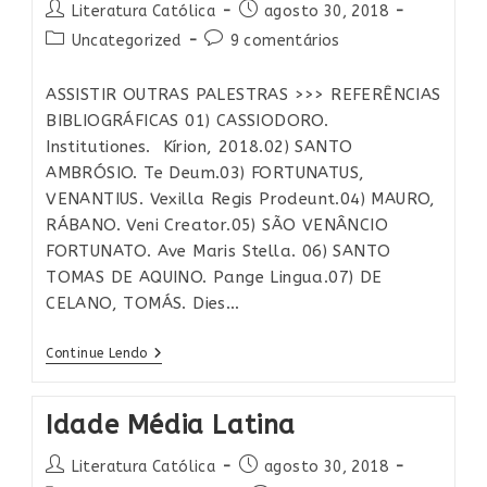
Autor
Post
Literatura Católica
agosto 30, 2018
do
publicado:
Categoria
Comentários
Uncategorized
9 comentários
post:
do
do
post:
post:
ASSISTIR OUTRAS PALESTRAS >>> REFERÊNCIAS
BIBLIOGRÁFICAS 01) CASSIODORO.
Institutiones. Kírion, 2018.02) SANTO
AMBRÓSIO. Te Deum.03) FORTUNATUS,
VENANTIUS. Vexilla Regis Prodeunt.04) MAURO,
RÁBANO. Veni Creator.05) SÃO VENÂNCIO
FORTUNATO. Ave Maris Stella. 06) SANTO
TOMAS DE AQUINO. Pange Lingua.07) DE
CELANO, TOMÁS. Dies…
Lírica
Continue Lendo
Católica:
A
Beleza
Idade Média Latina​
Das
Letras
Cristãs
Autor
Post
Literatura Católica
agosto 30, 2018
Na