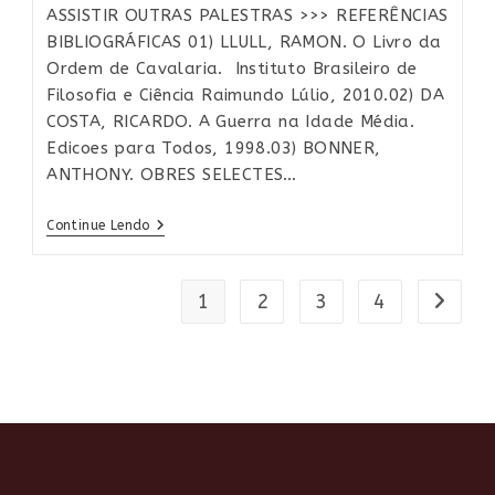
post:
post:
ASSISTIR OUTRAS PALESTRAS >>> REFERÊNCIAS
BIBLIOGRÁFICAS 01) LLULL, RAMON. O Livro da
Ordem de Cavalaria. Instituto Brasileiro de
Filosofia e Ciência Raimundo Lúlio, 2010.02) DA
COSTA, RICARDO. A Guerra na Idade Média.
Edicoes para Todos, 1998.03) BONNER,
ANTHONY. OBRES SELECTES…
O
Continue Lendo
Livro
Das
Maravilhas
(séc.
1
2
3
4
Ir para
XIII)
De
Ramon
Llull