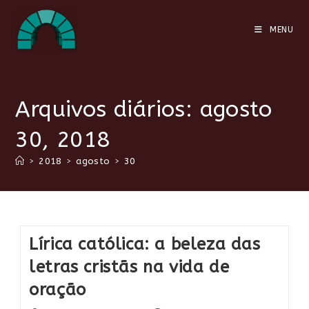
Ir
para
MENU
o
conteúdo
Arquivos diários: agosto
30, 2018
>
2018
>
agosto
>
30
Lírica católica: a beleza das
letras cristãs na vida de
oração