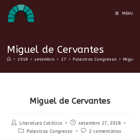
Ir
para
MENU
o
conteúdo
Miguel de Cervantes
>
2018
>
setembro
>
27
>
Palestras Congresso
>
Miguel 
Miguel de Cervantes
Autor
Post
Literatura Católica
setembro 27, 2018
do
publicado:
Categoria
Comentários
Palestras Congresso
2 comentários
post:
do
do