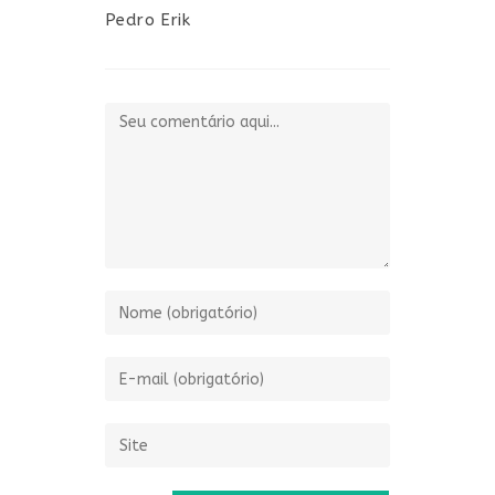
Pedro Erik
Comentário
Digite
seu
nome
Digite
ou
seu
nome
endereço
Digite
de
de
o
usuário
e-
URL