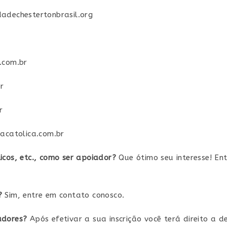
dadechestertonbrasil.org
.com.br
br
r
cacatolica.com.br
icos, etc., como ser apoiador?
Que ótimo seu interesse! En
?
Sim, entre em contato conosco.
adores?
Após efetivar a sua inscrição você terá direito a d