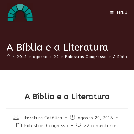
Ir
para
MENU
o
conteúdo
A Bíblia e a Literatura
>
2018
>
agosto
>
29
>
Palestras Congresso
>
A Bíblia e
A Bíblia e a Literatura
Autor
Post
Literatura Católica
agosto 29, 2018
do
publicado:
Categoria
Comentários
Palestras Congresso
22 comentários
post:
do
do