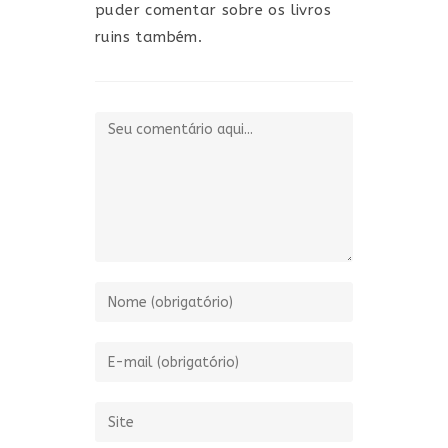
puder comentar sobre os livros
ruins também.
Comentário
Digite
seu
nome
Digite
ou
seu
nome
endereço
Digite
de
de
o
usuário