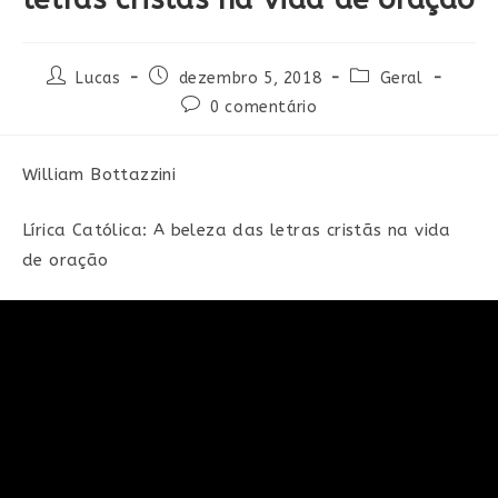
Autor
Post
Categoria
Lucas
dezembro 5, 2018
Geral
do
publicado:
do
Comentários
0 comentário
post:
post:
do
post:
William Bottazzini
Lírica Católica: A beleza das letras cristãs na vida
de oração