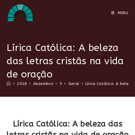
Ir
para
MENU
o
conteúdo
Lírica Católica: A beleza
das letras cristãs na vida
de oração
>
2018
>
dezembro
>
5
>
Geral
>
Lírica Católica: A beleza
Lírica Católica: A beleza das
letras cristãs na vida de oração