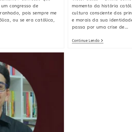
m um congresso de
momento da história católi
stranhado, pois sempre me
cultura consciente dos princ
lica, ou se era católica,
e morais da sua identida
passa por uma crise de…
A
Continue Lendo
Divina
Comédia
De
Dante
Alighieri