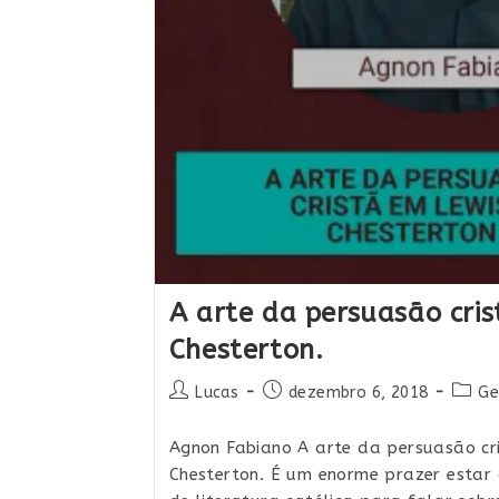
A arte da persuasão cri
Chesterton.
Autor
Post
Categ
Lucas
dezembro 6, 2018
Ge
do
publicado:
do
post:
post:
Agnon Fabiano A arte da persuasão cr
Chesterton. É um enorme prazer estar 