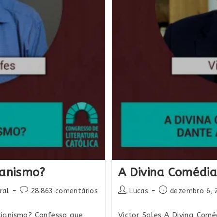
ianismo?
A Divina Comédia
oria
Comentários
Autor
Post
ral
28.863 comentários
Lucas
dezembro 6, 
do
do
publicado:
post:
post:
tianismo? Confesso que
Victor Sales A Divina Com