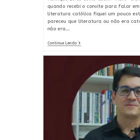
quando recebi o convite para falar e
literatura católica fiquei um pouco e
pareceu que literatura ou não era cató
não era…
Como
Continue Lendo
Assim
“mero”
Cristianismo?