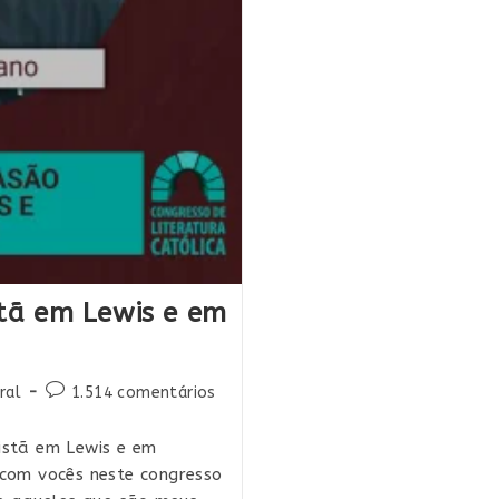
stã em Lewis e em
oria
Comentários
ral
1.514 comentários
do
post:
istã em Lewis e em
com vocês neste congresso