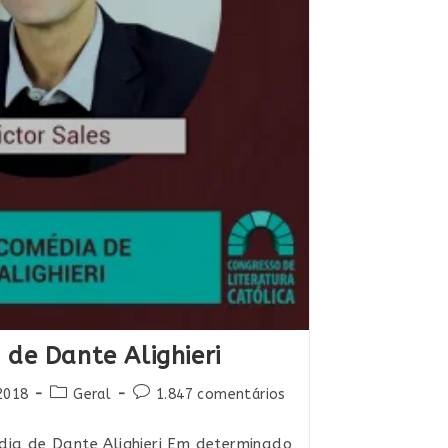
 de Dante Alighieri
Categoria
Comentários
2018
Geral
1.847 comentários
do
do
post:
post:
édia de Dante Alighieri Em determinado