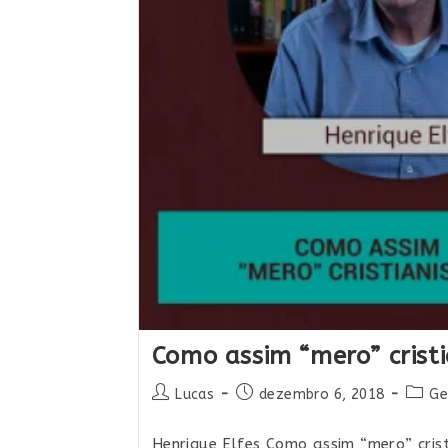
Como assim “mero” crist
Autor
Post
Categ
Lucas
dezembro 6, 2018
Ge
do
publicado:
do
post:
post:
Henrique Elfes Como assim “mero” cris