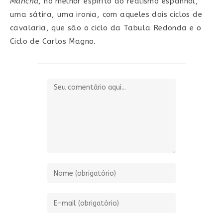
Mancha
, no melhor espírito do realismo espanhol,
uma sátira, uma ironia, com aqueles dois ciclos de
cavalaria, que são o ciclo da Tabula Redonda e o
Ciclo de Carlos Magno.
Comentário
Digite
seu
nome
Digite
ou
seu
nome