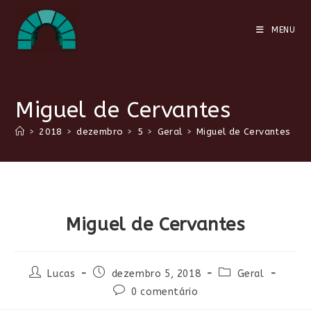
Ir
para
MENU
o
conteúdo
Miguel de Cervantes
>
2018
>
dezembro
>
5
>
Geral
>
Miguel de Cervantes
Miguel de Cervantes
Autor
Post
Categoria
Lucas
dezembro 5, 2018
Geral
do
publicado:
do
Comentários
0 comentário
post:
post:
do