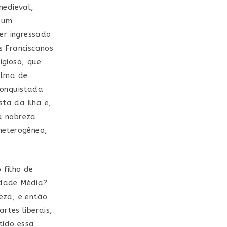
edieval,
 um
er ingressado
s Franciscanos
igioso, que
alma de
conquistada
sta da ilha e,
a nobreza
heterogêneo,
 filho de
 Idade Média?
eza, e então
artes liberais,
tido essa