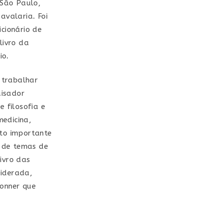
 São Paulo,
avalaria. Foi
icionário de
livro da
io.
i trabalhar
uisador
 filosofia e
medicina,
ito importante
e de temas de
ivro das
siderada,
Bonner que