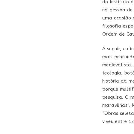
do Instituto 
na pessoa de 
uma ocasião m
filosofia esp
Ordem de Cava
A seguir, eu 
mais profunda
medievalista,
teologia, botâ
história da m
porque multif
pesquisa. O m
maravilhas”. 
“Obras seleta
viveu entre 1