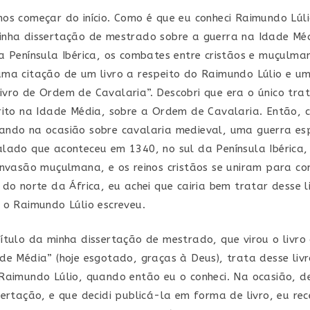
os começar do início. Como é que eu conheci Raimundo Lúli
nha dissertação de mestrado sobre a guerra na Idade Méd
a Península Ibérica, os combates entre cristãos e muçulma
ma citação de um livro a respeito do Raimundo Lúlio e u
vro de Ordem de Cavalaria”. Descobri que era o único tra
rito na Idade Média, sobre a Ordem de Cavalaria. Então, 
ndo na ocasião sobre cavalaria medieval, uma guerra esp
lado que aconteceu em 1340, no sul da Península Ibérica
invasão muçulmana, e os reinos cristãos se uniram para c
 do norte da África, eu achei que cairia bem tratar desse l
 o Raimundo Lúlio escreveu.
ítulo da minha dissertação de mestrado, que virou o livr
de Média” (hoje esgotado, graças à Deus), trata desse liv
Raimundo Lúlio, quando então eu o conheci. Na ocasião, d
sertação, e que decidi publicá-la em forma de livro, eu rec