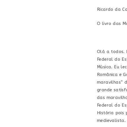
po
Ricardo da C
O livro das Ma
Olá a todos. 
Federal do Es
Música. Eu le
Românica e Gó
maravilhas” d
grande satisf
das maravilha
Federal do E
História pois
medievalista.