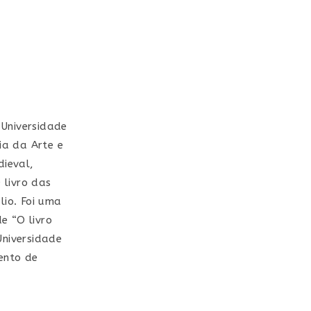
 Universidade
ia da Arte e
dieval,
 livro das
io. Foi uma
e “O livro
Universidade
ento de
e