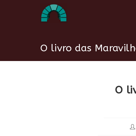
Ir
para
o
conteúdo
O livro das Maravilh
O li
Au
do