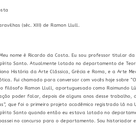
st:
post:
post:
osta
ravilhas (séc. XIII) de Ramon Llull.
Meu nome é Ricardo da Costa. Eu sou professor titular da
pírito Santo. Atualmente lotado no departamento de Teor
ciono História da Arte Clássica, Grécia e Roma, e a Arte Me
tica. Fui chamado para conversar com vocês hoje sobre “O
o filósofo Ramon Llull, aportuguesado como Raimundo Lúl
ação poder falar, depois de alguns anos desse trabalho, d
s”, que foi o primeiro projeto acadêmico registrado lá na 
spírito Santo quando então eu estava lotado no departam
 passei no concurso para o departamento. Sou historiador 