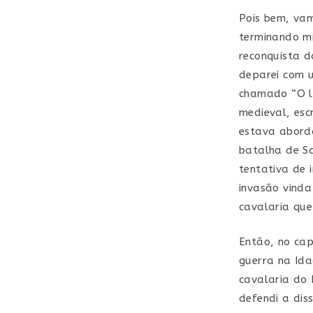
Pois bem, vam
terminando mi
reconquista d
deparei com u
chamado “O li
medieval, esc
estava aborda
batalha de Sa
tentativa de 
invasão vinda
cavalaria que
Então, no cap
guerra na Ida
cavalaria do 
defendi a dis