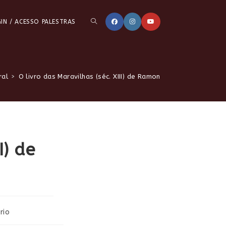
ALTERNAR
IN / ACESSO PALESTRAS
PESQUISA
ral
>
O livro das Maravilhas (séc. XIII) de Ramon Llull.
DO
I) de
SITE
rio