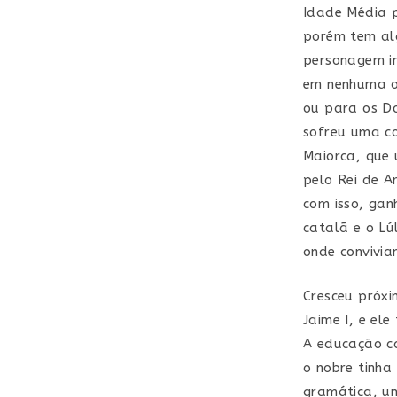
Idade Média 
porém tem alg
personagem in
em nenhuma or
ou para os Do
sofreu uma co
Maiorca, que 
pelo Rei de A
com isso, gan
catalã e o Lú
onde convivia
Cresceu próxim
Jaime I, e el
A educação ca
o nobre tinha 
gramática, um