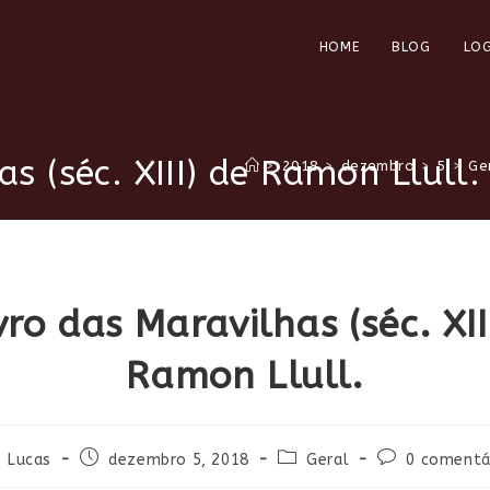
HOME
BLOG
LOG
as (séc. XIII) de Ramon Llull.
>
2018
>
dezembro
>
5
>
Ge
vro das Maravilhas (séc. XII
Ramon Llull.
tor
Post
Categoria
Comentários
Lucas
dezembro 5, 2018
Geral
0 comentá
publicado:
do
do