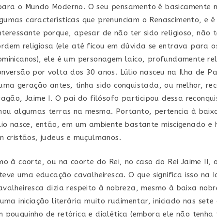
para o Mundo Moderno. O seu pensamento é basicamente m
umas características que prenunciam o Renascimento, e é
teressante porque, apesar de não ter sido religioso, não t
dem religiosa (ele até ficou em dúvida se entrava para o
minicanos), ele é um personagem laico, profundamente rel
nversão por volta dos 30 anos. Lúlio nasceu na Ilha de P
uma geração antes, tinha sido conquistada, ou melhor, re
ragão, Jaime I. O pai do filósofo participou dessa reconqui
hou algumas terras na mesma. Portanto, pertencia à baix
lio nasce, então, em um ambiente bastante miscigenado e 
m cristãos, judeus e muçulmanos.
o à coorte, ou na coorte do Rei, no caso do Rei Jaime II, o
e teve uma educação cavalheiresca. O que significa isso na
valheiresca dizia respeito à nobreza, mesmo à baixa nobr
uma iniciação literária muito rudimentar, iniciado nas sete 
 pouquinho de retórica e dialética (embora ele não tenha 