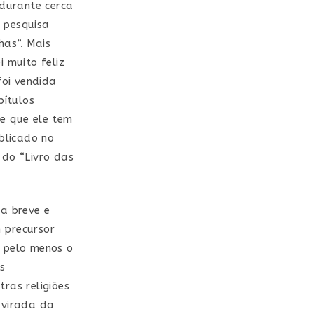
 durante cerca
 pesquisa
has”. Mais
i muito feliz
foi vendida
pítulos
e que ele tem
blicado no
do “Livro das
ma breve e
 precursor
u pelo menos o
s
ras religiões
 virada da