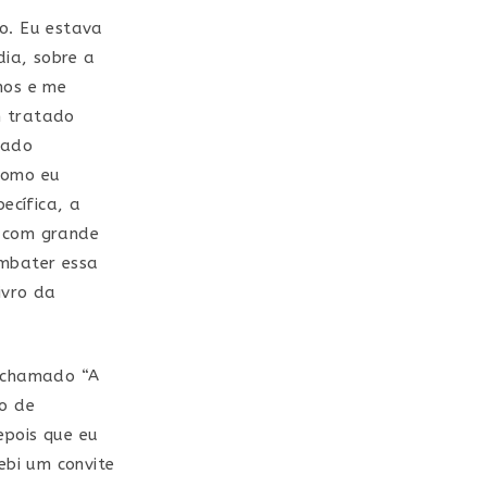
o. Eu estava
ia, sobre a
nos e me
m tratado
tado
como eu
ecífica, a
, com grande
ombater essa
ivro da
o chamado “A
ro de
epois que eu
ebi um convite