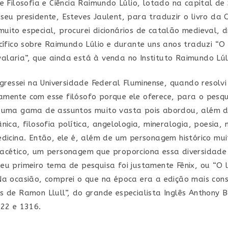
de Filosofia e Ciência Raimundo Lúlio, lotado na capital de
seu presidente, Esteves Jaulent, para traduzir o livro da C
uito especial, procurei dicionários de catalão medieval, d
ecífico sobre Raimundo Lúlio e durante uns anos traduzi “O 
laria”, que ainda está à venda no Instituto Raimundo Lúl
ingressei na Universidade Federal Fluminense, quando resolv
mente com esse filósofo porque ele oferece, para o pesq
 uma gama de assuntos muito vasta pois abordou, além de
nica, filosofia política, angelologia, mineralogia, poesia, 
edicina. Então, ele é, além de um personagem histórico mu
acético, um personagem que proporciona essa diversidad
eu primeiro tema de pesquisa foi justamente Fênix, ou “O l
Na ocasião, comprei o que na época era a edição mais con
s de Ramon Llull”, do grande especialista Inglês Anthony 
322 e 1316.