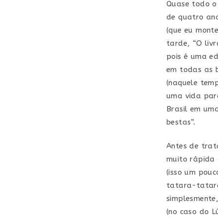
Quase todo o 
de quatro ano
(que eu monte
tarde, “O liv
pois é uma ed
em todas as b
(naquele tem
uma vida para
Brasil em um
bestas”.
Antes de trat
muito rápida 
(isso um pouc
tatara-tatara
simplesmente,
(no caso do L