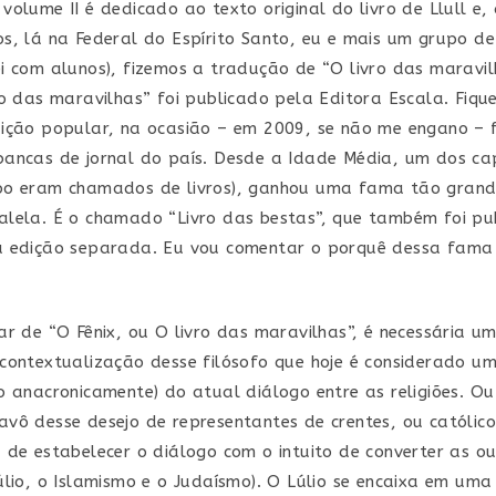
volume II é dedicado ao texto original do livro de Llull e,
s, lá na Federal do Espírito Santo, eu e mais um grupo de
i com alunos), fizemos a tradução de “O livro das maravil
ro das maravilhas” foi publicado pela Editora Escala. Fique
ição popular, na ocasião – em 2009, se não me engano – 
ancas de jornal do país. Desde a Idade Média, um dos ca
po eram chamados de livros), ganhou uma fama tão grand
lela. É o chamado “Livro das bestas”, que também foi pu
a edição separada. Eu vou comentar o porquê dessa fama 
ar de “O Fênix, ou O livro das maravilhas”, é necessária u
contextualização desse filósofo que hoje é considerado um
o anacronicamente) do atual diálogo entre as religiões. O
vô desse desejo de representantes de crentes, ou católico
 de estabelecer o diálogo com o intuito de converter as out
úlio, o Islamismo e o Judaísmo). O Lúlio se encaixa em uma