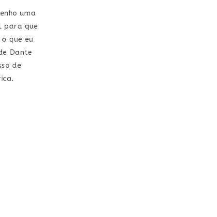
 tenho uma
l para que
 o que eu
 de Dante
sso de
ica.