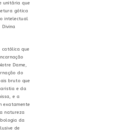
e unitária que
tetura gótica
o intelectual
 Divina
 católica que
encarnação
 Notre Dame,
arnação do
ais bruto que
aristia e da
issa, e a
am exatamente
da natureza
mbologia da
lusive de