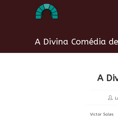
Ir
para
o
conteúdo
A Divina Comédia de
A Di
Auto
L
do
post:
Victor Sales