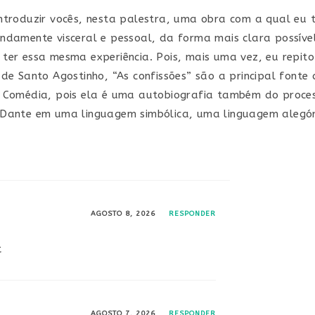
ntroduzir vocês, nesta palestra, uma obra com a qual eu
ndamente visceral e pessoal, da forma mais clara possíve
ter essa mesma experiência. Pois, mais uma vez, eu repito
 de Santo Agostinho, “As confissões” são a principal fonte
a Comédia, pois ela é uma autobiografia também do proce
 Dante em uma linguagem simbólica, uma linguagem alegór
AGOSTO 8, 2026
RESPONDER
t
AGOSTO 7, 2026
RESPONDER