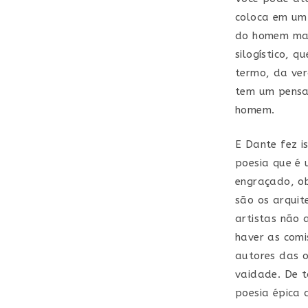
coloca em um 
do homem mai
silogístico, 
termo, da ver
tem um pensam
homem.
E Dante fez i
poesia que é
engraçado, o
são os arquit
artistas não 
haver as comi
autores das o
vaidade. De 
poesia épica 