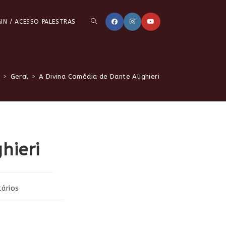
ALTERNAR
IN / ACESSO PALESTRAS
PESQUISA
6
>
Geral
>
A Divina Comédia de Dante Alighieri
DO
hieri
SITE
ários