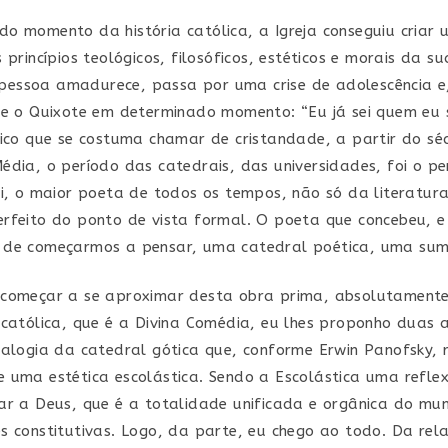
o momento da história católica, a Igreja conseguiu criar 
 princípios teológicos, filosóficos, estéticos e morais da s
essoa amadurece, passa por uma crise de adolescência e,
se o Quixote em determinado momento: “Eu já sei quem eu s
rico que se costuma chamar de cristandade, a partir do séc
édia, o período das catedrais, das universidades, foi o pe
ri, o maior poeta de todos os tempos, não só da literatura
rfeito do ponto de vista formal. O poeta que concebeu, e
 de começarmos a pensar, uma catedral poética, uma sum
 começar a se aproximar desta obra prima, absolutamen
 católica, que é a Divina Comédia, eu lhes proponho duas 
nalogia da catedral gótica que, conforme Erwin Panofsky,
 uma estética escolástica. Sendo a Escolástica uma refle
ar a Deus, que é a totalidade unificada e orgânica do mun
s constitutivas. Logo, da parte, eu chego ao todo. Da rel