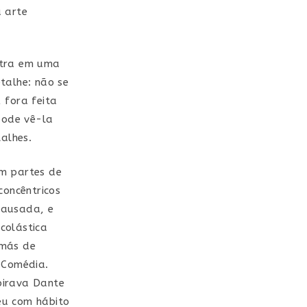
a arte
ntra em uma
talhe: não se
 fora feita
pode vê-la
talhes.
em partes de
concêntricos
causada, e
colástica
omás de
 Comédia.
pirava Dante
eu com hábito