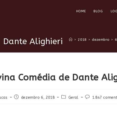
HOME
BLOG
LOG
 Dante Alighieri
>
2018
>
dezembro
>
vina Comédia de Dante Alig
r
Post
Categoria
Comentários
ucas
dezembro 6, 2018
Geral
1.847 coment
publicado:
do
do
post:
post: