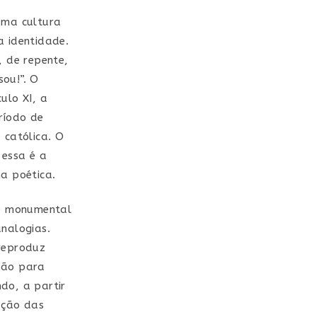
uma cultura
ua identidade.
 de repente,
ou!”. O
ulo XI, a
ríodo de
 católica. O
 essa é a
a poética.
te monumental
analogias.
 reproduz
xão para
do, a partir
ação das