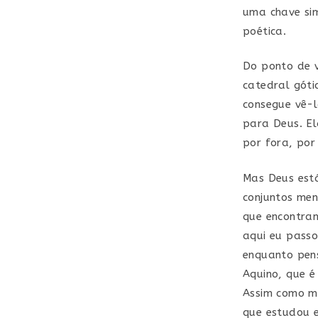
uma chave sim
poética.
Do ponto de v
catedral góti
consegue vê-l
para Deus. El
por fora, por
Mas Deus está
conjuntos men
que encontram
aqui eu passo
enquanto pens
Aquino, que é
Assim como mu
que estudou e