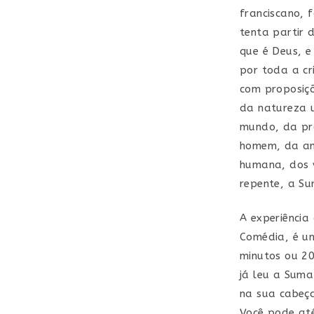
franciscano, 
tenta partir d
que é Deus, e
por toda a cr
com proposiçõ
da natureza u
mundo, da pro
homem, da an
humana, dos ví
repente, a Su
A experiência
Comédia, é um
minutos ou 20
já leu a Suma
na sua cabeça
Você pode até