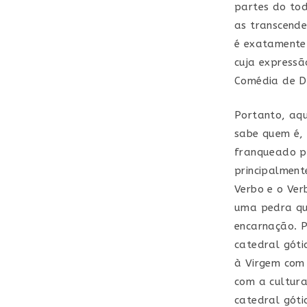
partes do tod
as transcende
é exatamente 
cuja expressã
Comédia de D
Portanto, aqu
sabe quem é, 
franqueado pe
principalment
Verbo e o Ver
uma pedra que
encarnação. P
catedral góti
à Virgem com 
com a cultura
catedral góti