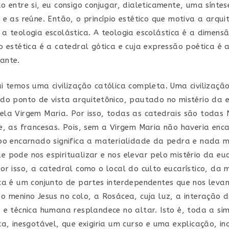
o entre si, eu consigo conjugar, dialeticamente, uma síntes
 e as reúne. Então, o princípio estético que motiva a arqui
a teologia escolástica. A teologia escolástica é a dimensã
o estética é a catedral gótica e cuja expressão poética é a
ante.
i temos uma civilização católica completa. Uma civilização
do ponto de vista arquitetônico, pautado no mistério da 
la Virgem Maria. Por isso, todas as catedrais são todas
e, as francesas. Pois, sem a Virgem Maria não haveria enc
bo encarnado significa a materialidade da pedra e nada m
 pode nos espiritualizar e nos elevar pelo mistério da euc
or isso, a catedral como o local do culto eucarístico, da m
ca é um conjunto de partes interdependentes que nos lev
o menino Jesus no colo, a Rosácea, cuja luz, a interação 
 e técnica humana resplandece no altar. Isto é, toda a si
ca, inesgotável, que exigiria um curso e uma explicação, inc