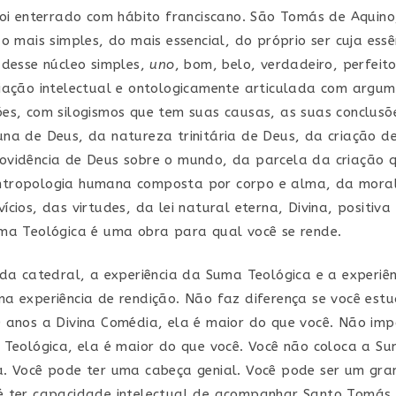
foi enterrado com hábito franciscano. São Tomás de Aquino
o mais simples, do mais essencial, do próprio ser cuja essên
 desse núcleo simples,
uno
, bom, belo, verdadeiro, perfeito
iação intelectual e ontologicamente articulada com argum
es, com silogismos que tem suas causas, as suas conclusõe
na de Deus, da natureza trinitária de Deus, da criação d
vidência de Deus sobre o mundo, da parcela da criação q
tropologia humana composta por corpo e alma, da mora
cios, das virtudes, da lei natural eterna, Divina, positiva
ma Teológica é uma obra para qual você se rende.
 da catedral, a experiência da Suma Teológica e a experiên
a experiência de rendição. Não faz diferença se você est
 anos a Divina Comédia, ela é maior do que você. Não imp
 Teológica, ela é maior do que você. Você não coloca a S
. Você pode ter uma cabeça genial. Você pode ser um gra
 ter capacidade intelectual de acompanhar Santo Tomás, 