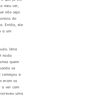
ao meu ver,
ue não seja
clareza do
o. Então, ele
ja a um
 tudo. Uma
 é nada
bamos quem
quando os
 E começou a
em eram os
r a ver com
 escreveu uma