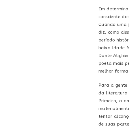
Em determinad
consciente dos
Quando uma p
diz, como dis
período histó
baixa Idade M
Dante Alighie
poeta mais pe
melhor forma
Para a gente
da literatura
Primeiro, a a
materialmente
tentar alcanç
de suas parte