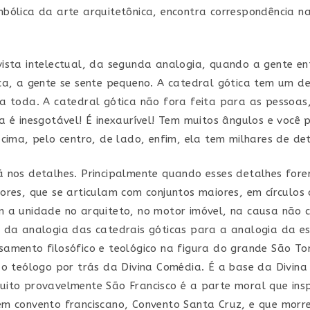
bólica da arte arquitetônica, encontra correspondência n
ista intelectual, da segunda analogia, quando a gente e
ca, a gente se sente pequeno. A catedral gótica tem um de
a toda. A catedral gótica não fora feita para as pessoas,
a é inesgotável! É inexaurível! Tem muitos ângulos e você 
 cima, pelo centro, de lado, enfim, ela tem milhares de de
 nos detalhes. Principalmente quando esses detalhes for
ores, que se articulam com conjuntos maiores, em círculos 
 a unidade no arquiteto, no motor imóvel, na causa não 
 da analogia das catedrais góticas para a analogia da es
amento filosófico e teológico na figura do grande São T
 o teólogo por trás da Divina Comédia. É a base da Divina
ito provavelmente São Francisco é a parte moral que ins
m convento franciscano, Convento Santa Cruz, e que morr