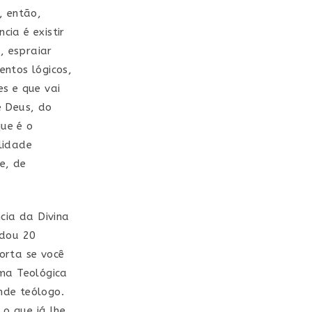
, então,
cia é existir
, espraiar
entos lógicos,
s e que vai
e Deus, do
ue é o
lidade
 e, de
cia da Divina
udou 20
orta se você
uma Teológica
nde teólogo.
o que já lhe