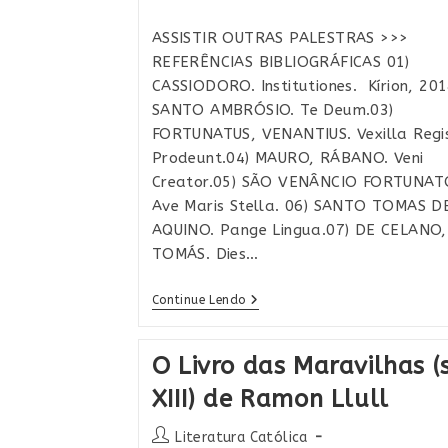
post:
do
post:
ASSISTIR OUTRAS PALESTRAS >>>
REFERÊNCIAS BIBLIOGRÁFICAS 01)
CASSIODORO. Institutiones. Kírion, 201
SANTO AMBRÓSIO. Te Deum.03)
FORTUNATUS, VENANTIUS. Vexilla Regi
Prodeunt.04) MAURO, RÁBANO. Veni
Creator.05) SÃO VENÂNCIO FORTUNAT
Ave Maris Stella. 06) SANTO TOMAS D
AQUINO. Pange Lingua.07) DE CELANO,
TOMÁS. Dies…
Lírica
Continue Lendo
Católica:
A
Beleza
O Livro das Maravilhas (
Das
Letras
XIII) de Ramon Llull
Cristãs
Na
Vida
Autor
Literatura Católica
De