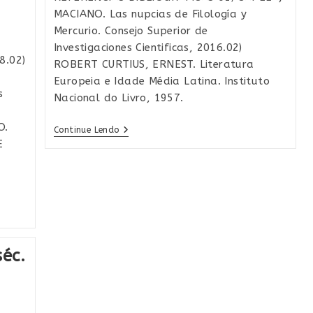
MACIANO. Las nupcias de Filología y
Mercurio. Consejo Superior de
Investigaciones Cientificas, 2016.02)
8.02)
ROBERT CURTIUS, ERNEST. Literatura
Europeia e Idade Média Latina. Instituto
s
Nacional do Livro, 1957.
O.
Idade
Continue Lendo
Média
E
Latina​
séc.