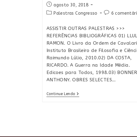
do
Oração
Post
agosto 30, 2018
post:
publicado:
Categoria
Comentários
Palestras Congresso
6 comentár
do
do
post:
post:
ASSISTIR OUTRAS PALESTRAS >>>
REFERÊNCIAS BIBLIOGRÁFICAS 01) LLUL
RAMON. O Livro da Ordem de Cavalar
Instituto Brasileiro de Filosofia e Ciênc
Raimundo Lúlio, 2010.02) DA COSTA,
RICARDO. A Guerra na Idade Média.
Edicoes para Todos, 1998.03) BONNER
ANTHONY. OBRES SELECTES…
O
Continue Lendo
Livro
Das
Maravilhas
(séc.
XIII)
De
Ramon
Llull