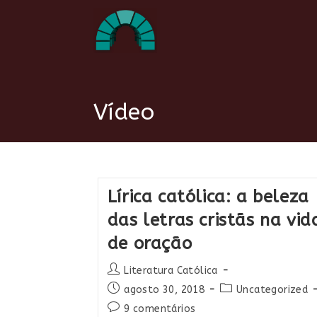
Ir
para
o
conteúdo
Vídeo
Lírica católica: a beleza
das letras cristãs na vid
de oração
Autor
Literatura Católica
do
Post
Categoria
agosto 30, 2018
Uncategorized
post:
publicado:
do
Comentários
9 comentários