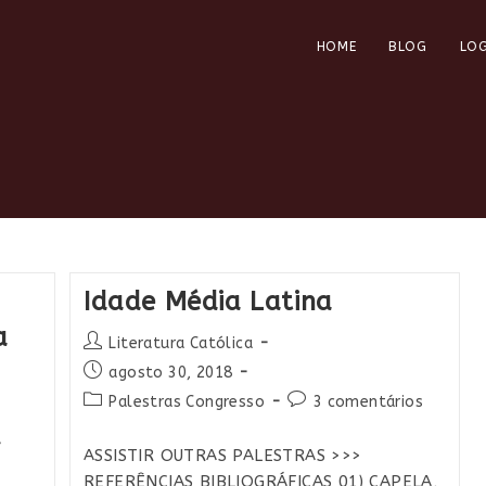
HOME
BLOG
LOG
Idade Média Latina​
a
Autor
Literatura Católica
do
Post
agosto 30, 2018
post:
publicado:
Categoria
Comentários
Palestras Congresso
3 comentários
do
do
post:
post:
ASSISTIR OUTRAS PALESTRAS >>>
REFERÊNCIAS BIBLIOGRÁFICAS 01) CAPELA,